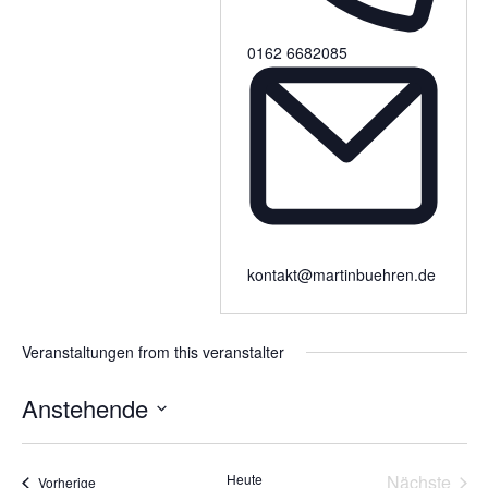
Phone
0162 6682085
Email
kontakt@martinbuehren.de
Veranstaltungen from this veranstalter
Anstehende
Datum
wählen.
Heute
Nächste
Veranstaltungen
Vorherige