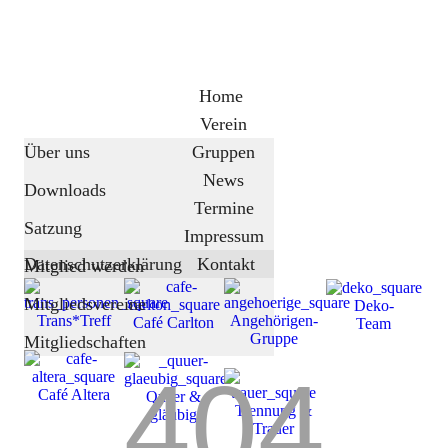
Home
Verein
Über uns
Gruppen
News
Downloads
Termine
Satzung
Impressum
Datenschutzerklärung
Kontakt
Mitglied werden
Mitgliedsvereine
Deko-
Trans*Treff
Angehörigen-
Café Carlton
Team
Gruppe
Mitgliedschaften
404
Café Altera
Queer &
Trennung &
gläubig
Trauer