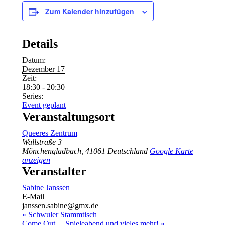
Zum Kalender hinzufügen
Details
Datum:
Dezember 17
Zeit:
18:30 - 20:30
Series:
Event geplant
Veranstaltungsort
Queeres Zentrum
Wallstraße 3
Mönchengladbach
,
41061
Deutschland
Google Karte
anzeigen
Veranstalter
Sabine Janssen
E-Mail
janssen.sabine@gmx.de
«
Schwuler Stammtisch
Come Out… Spieleabend und vieles mehr!
»