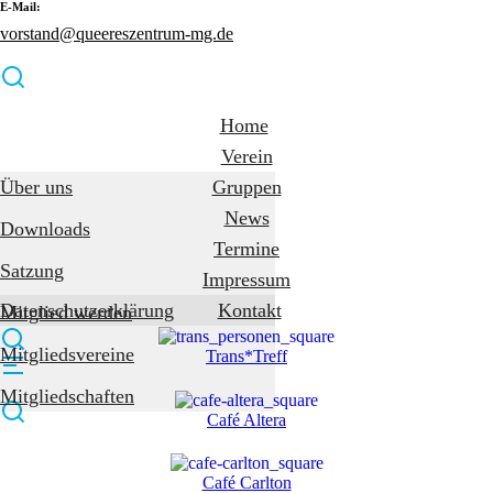
E-Mail:
vorstand@queereszentrum-mg.de
Home
Verein
Über uns
Gruppen
News
Downloads
Termine
Satzung
Impressum
Datenschutzerklärung
Kontakt
Mitglied werden
Mitgliedsvereine
Trans*Treff
Mitgliedschaften
Café Altera
Café Carlton