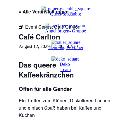
« Alle Veranstaltungen
Queer & gläubig
Event Series:
Café Carlton
Angehörigen- Gruppe
Café Carlton
August 12, 2029 | 15:00
-
17:30
Trennung & Trauer
Das queere
Deko-
Team
Kaffeekränzchen
Offen für alle Gender
Ein Treffen zum Klönen, Diskutieren Lachen
und einfach Spaß haben bei Kaffee und
Kuchen